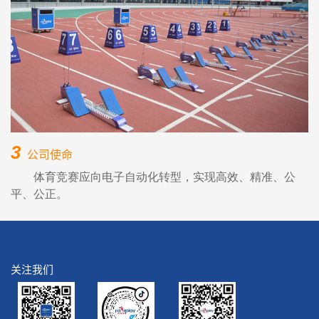
3
公司使命
体育竞赛应向电子自动化转型，实现高效、精准、公
平、公正。
关注我们