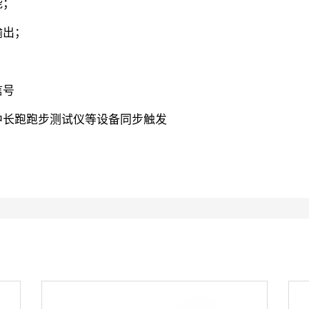
能；
输出；
信号
、中长跑跑步测试仪等设备同步触发