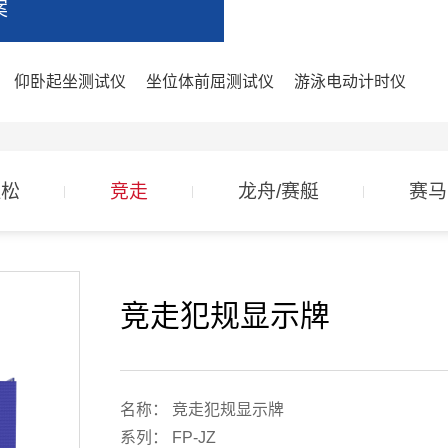
案
仰卧起坐测试仪
坐位体前屈测试仪
游泳电动计时仪
拉松
竞走
龙舟/赛艇
赛马
竞走犯规显示牌
名称： 竞走犯规显示牌
系列： FP-JZ