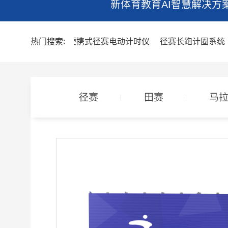
新体育教育AI智慧解决方
热门搜索:
彩色无线便携式径赛电动计时仪
径赛长跑计圈系统
径赛
田赛
马