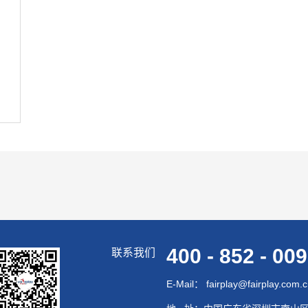
400 - 852 - 00
联系我们
E-Mail： fairplay@fairplay.com.