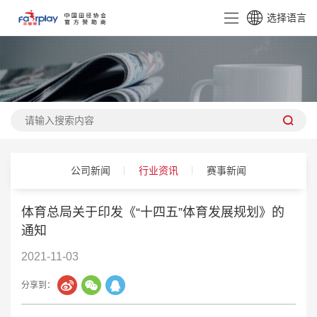
选择语言
CN
EN
公司新闻
行业资讯
赛事新闻
体育总局关于印发《“十四五”体育发展规划》的
通知
2021-11-03
分享到：