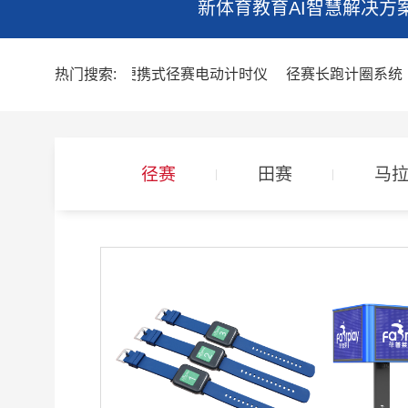
新体育教育AI智慧解决方
热门搜索:
彩色无线便携式径赛电动计时仪
径赛长跑计圈系统
径赛
田赛
马