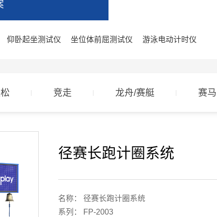
案
仰卧起坐测试仪
坐位体前屈测试仪
游泳电动计时仪
拉松
竞走
龙舟/赛艇
赛马
径赛长跑计圈系统
名称： 径赛长跑计圈系统
系列： FP-2003